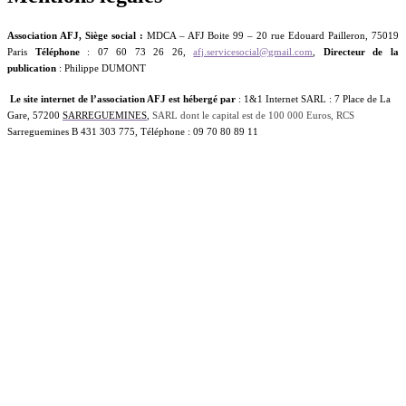
Association AFJ,
Siège social :
MDCA – AFJ Boite 99 – 20 rue Edouard Pailleron, 75019
Paris
Téléphone
: 07 60 73 26 26,
afj.servicesocial@gmail.com
,
Directeur de la
publication
: Philippe DUMONT
Le site internet de l’association AFJ est hébergé par
:
1&1 Internet SARL
: 7 Place de La
Gare, 57200
SARREGUEMINES
,
SARL dont le capital est de 100 000 Euros,
RCS
Sarreguemines B 431 303 775,
Téléphone :
09 70 80 89 11