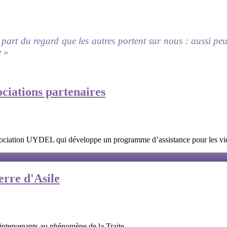
part du regard que les autres portent sur nous : aussi pe
e »
ociations partenaires
association UYDEL qui développe un programme d’assistance pour les vi
erre d'Asile
 intervenants au phénomène de la Traite