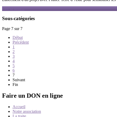
Lire la suite...
Sous-catégories
Page 7 sur 7
Début
Précédent
1
2
3
4
5
6
7
Suivant
Fin
Faire un DON en ligne
Accueil
Notre association
La traite